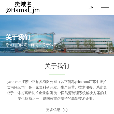
EN
关于我们
首页
关于我们
您当前的位置：
>
关于我们
yabo.com江苏中正拍卖有限公司（以下简称yabo.com江苏中正拍
卖有限公司）是一家集科研开发、生产经营、技术服务、系统集
成于一体的高新技术企业集团 为中国能源管理系统解决方案的主
要供应商之一，是国家重点扶持的高新技术企业。
更多信息
>