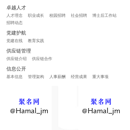
卓越人才
人才理念
职业成长
校园招聘
社会招聘
博士后工作站
招聘动态
党建护航
党建在线
教育实践
供应链管理
供应链介绍
供应链合作
信息公开
基本信息
管理架构
人事薪酬
经营成果
重大事项