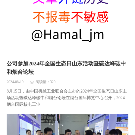
公司参加2024年全国生态日山东活动暨碳达峰碳中
和烟台论坛
2024-08-19
阅读量：320
8月15日，由中国机械工业联合会主办的2024年全国生态日山东主
场活动暨碳达峰碳中和烟台论坛在烟台国际博览中心召开，2024
烟台国际核电工业