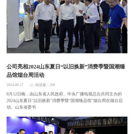
公司亮相2024山东夏日“以旧换新”消费季暨国潮臻
品馆烟台周活动
2024-08-17
阅读量：206
8月12日晚，由山东省人民政府、中央广播电视总台共同主办的
2024山东夏日“以旧换新”消费季暨“国潮臻品馆”烟台周在烟台启
动。山东省委书