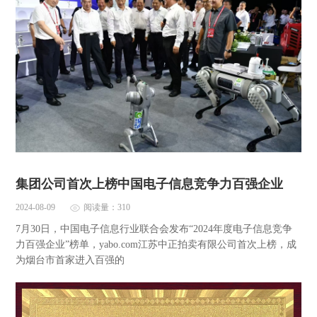
集团公司首次上榜中国电子信息竞争力百强企业
2024-08-09
阅读量：310
7月30日，中国电子信息行业联合会发布“2024年度电子信息竞争
力百强企业”榜单，yabo.com江苏中正拍卖有限公司首次上榜，成
为烟台市首家进入百强的