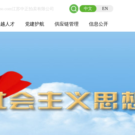
中文
EN
卓越人才
党建护航
供应链管理
信息公开
士后工作站
人才理念
职业成长
校园招聘
社会招聘
招聘动态
党建在线
教育实践
供应链介绍
供应链合作
基本信息
管理架构
人事薪酬
经营成果
重大事项