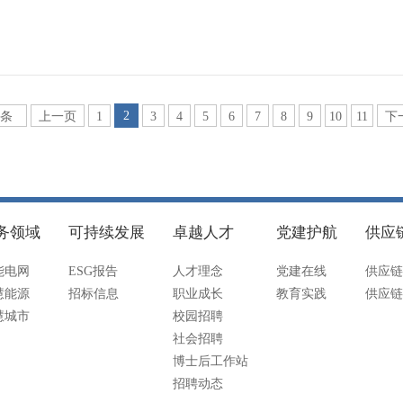
2
6条
上一页
1
3
4
5
6
7
8
9
10
11
下
务领域
可持续发展
卓越人才
党建护航
供应
能电网
ESG报告
人才理念
党建在线
供应链
慧能源
招标信息
职业成长
教育实践
供应链
慧城市
校园招聘
社会招聘
博士后工作站
招聘动态