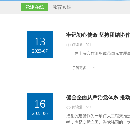
党建在线
教育实践
牢记初心使命 坚持团结协作
13
阅读量：564
2023-07
——在上海合作组织成员国元首理
了解更多
>
健全全面从严治党体系 推
16
阅读量：587
2023-06
把党的建设作为一项伟大工程来推
举，也是立党立国、兴党强国的一